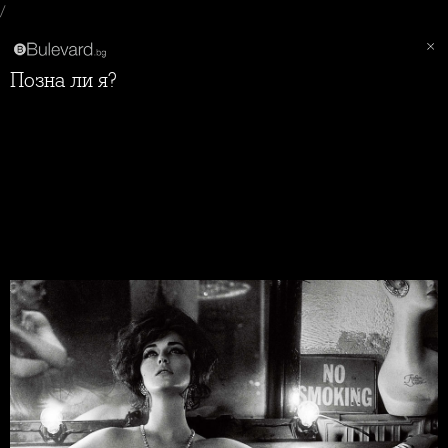
/
Позна ли я?