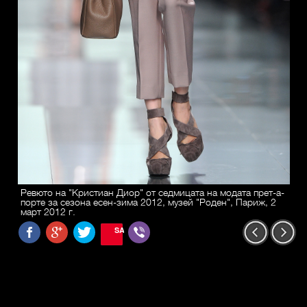
Ревюто на "Кристиан Диор" от седмицата на модата прет-а-
порте за сезона есен-зима 2012, музей "Роден", Париж, 2
март 2012 г.
SAVE