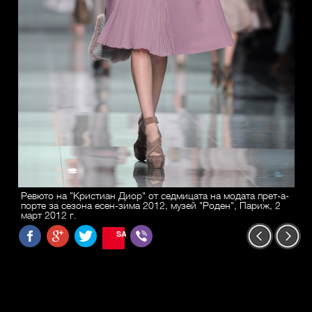
Ревюто на "Кристиан Диор" от седмицата на модата прет-а-
порте за сезона есен-зима 2012, музей "Роден", Париж, 2
март 2012 г.
SAVE