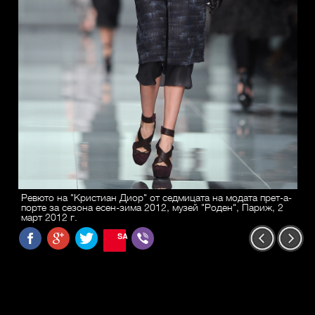
Ревюто на "Кристиан Диор" от седмицата на модата прет-а-
порте за сезона есен-зима 2012, музей "Роден", Париж, 2
март 2012 г.
SAVE