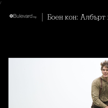
/
Боен кон: Албърт