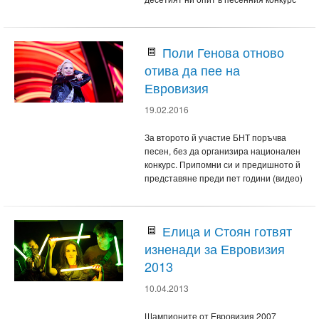
Поли Генова отново
отива да пее на
Евровизия
19.02.2016
За второто й участие БНТ поръчва
песен, без да организира национален
конкурс. Припомни си и предишното й
представяне преди пет години (видео)
Елица и Стоян готвят
изненади за Евровизия
2013
10.04.2013
Шампионите от Евровизия 2007