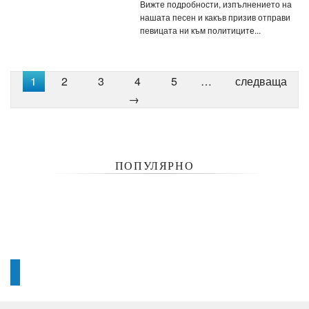
Вижте подробности, изпълнението на
нашата песен и какъв призив отправи
певицата ни към политиците...
1
2
3
4
5
…
следваща
→
ПОПУЛЯРНО