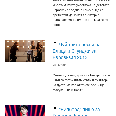
Ибрахим, които участваха на детската
Евровизия заедно с Крисия, ще се
преместят да живеят в Австрия,
съобщава баща им пред в. "България
днес"
Чуй трите песни на
Елица и Стунджи за
Евровизия 2013
28.02.2013
Скилър, Джами, Криско и Бистришките
баби са гост-изпълнители и съавтори
на дуета. За коя от трите песни ще
гласуваш на 3 март?
"Билборд" пише за
Кристиан Костов