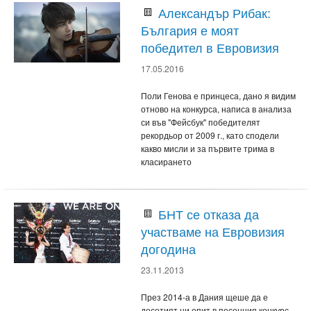
Александър Рибак:
България е моят
победител в Евровизия
17.05.2016
Поли Генова е принцеса, дано я видим
отново на конкурса, написа в анализа
си във "Фейсбук" победителят
рекордьор от 2009 г., като сподели
какво мисли и за първите трима в
класирането
БНТ се отказа да
участваме на Евровизия
догодина
23.11.2013
През 2014-а в Дания щеше да е
десетият ни опит в песенния конкурс