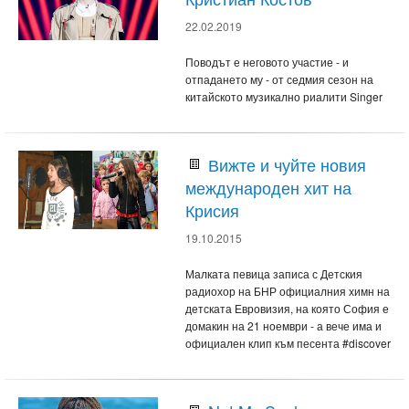
22.02.2019
Поводът е неговото участие - и
отпадането му - от седмия сезон на
китайското музикално риалити Singer
Вижте и чуйте новия
международен хит на
Крисия
19.10.2015
Малката певица записа с Детския
радиохор на БНР официалния химн на
детската Евровизия, на която София е
домакин на 21 ноември - а вече има и
официален клип към песента #discover