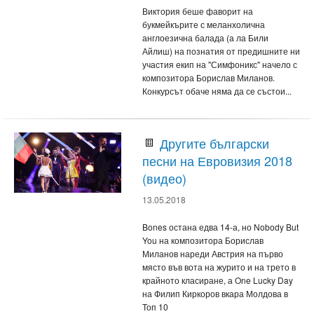
Виктория беше фаворит на
букмейкърите с меланхолична
англоезична балада (а ла Били
Айлиш) на познатия от предишните ни
участия екип на "Симфоникс" начело с
композитора Борислав Миланов.
Конкурсът обаче няма да се състои...
Другите български
песни на Евровизия 2018
(видео)
13.05.2018
Bones остана едва 14-а, но Nobody But
You на композитора Борислав
Миланов нареди Австрия на първо
място във вота на журито и на трето в
крайното класиране, а One Lucky Day
на Филип Киркоров вкара Молдова в
Топ 10