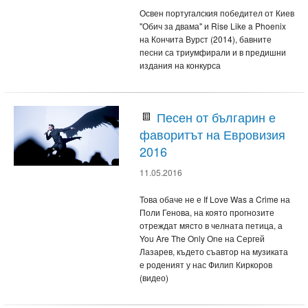
Освен португалския победител от Киев
"Обич за двама" и Rise Like a Phoenix
на Кончита Вурст (2014), бавните
песни са триумфирали и в предишни
издания на конкурса
Песен от българин е
фаворитът на Евровизия
2016
11.05.2016
Това обаче не е If Love Was a Crime на
Поли Генова, на която прогнозите
отреждат място в челната петица, а
You Are The Only One на Сергей
Лазарев, където съавтор на музиката
е роденият у нас Филип Киркоров
(видео)