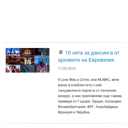
10 хита за дансинга от
архивите на Евровизия
17.05.2016
If Love Was a Crime, или #ILWAC, вече
влезе в плейлистите с най-
танцувалните парчета от песенния
конкурс, а ние припомняме още такива
примери от Гърция, Турция, Холандия,
Великобритания, ФРГ, Азербайджан,
Франция и Украйна