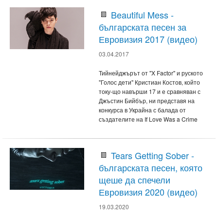
Beautiful Mess -
българската песен за
Евровизия 2017 (видео)
03.04.2017
Тийнейджърът от "X Factor" и руското
"Голос дети" Кристиан Костов, който
току-що навърши 17 и е сравняван с
Джъстин Бийбър, ни представя на
конкурса в Украйна с балада от
създателите на If Love Was a Crime
Tears Getting Sober -
българската песен, която
щеше да спечели
Евровизия 2020 (видео)
19.03.2020