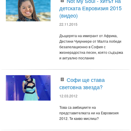
Not My Soul - хитът на
детската Евровизия 2015
(видео)
22.11.2015
Дъщерята на имигрант от Африка,
Дестини Чукуниере от Малта победи
безапелационно в София с
жизнерадостна песен, която съдържа
и актуално послание
Софи ще става
световна звезда?
12.03.2012
Това са амбициите на
представителката ни на Евровизия
2012. Ти какво мислиш?