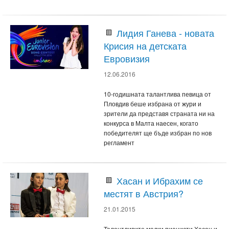
Лидия Ганева - новата
Крисия на детската
Евровизия
12.06.2016
10-годишната талантлива певица от
Пловдив беше избрана от жури и
зрители да представя страната ни на
конкурса в Малта наесен, когато
победителят ще бъде избран по нов
регламент
Хасан и Ибрахим се
местят в Австрия?
21.01.2015
Талантливите малки пианисти Хасан и