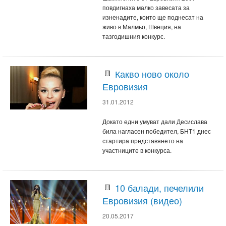
повдигнаха малко завесата за
изненадите, които ще поднесат на
живо в Малмьо, Швеция, на
тазгодишния конкурс.
Какво ново около
Евровизия
31.01.2012
Докато едни умуват дали Десислава
била нагласен победител, БНТ1 днес
стартира представянето на
участниците в конкурса.
10 балади, печелили
Евровизия (видео)
20.05.2017