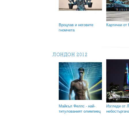
Вроцлав и неговите
Картички от
гномчета
ЛОНДОН 2012
Майкъл Фелпс - най-
Изгледи от 
титулованият олимпиец
небостъргач