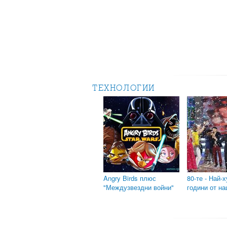
ТЕХНОЛОГИИ
Angry Birds плюс
80-те - Най-
"Междузвездни войни"
години от н