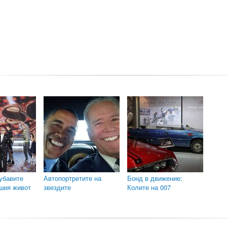
хубавите
Автопортретите на
Бонд в движение:
ашия живот
звездите
Колите на 007