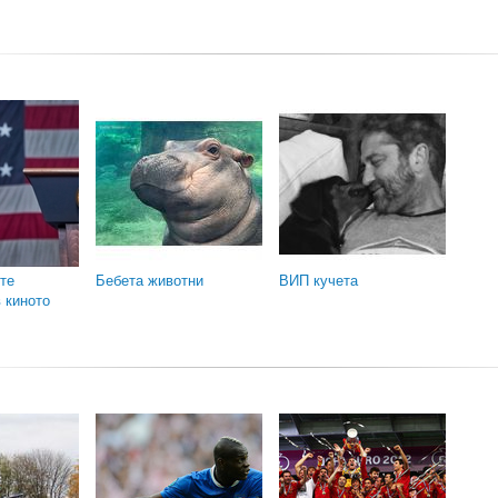
те
Бебета животни
ВИП кучета
 киното