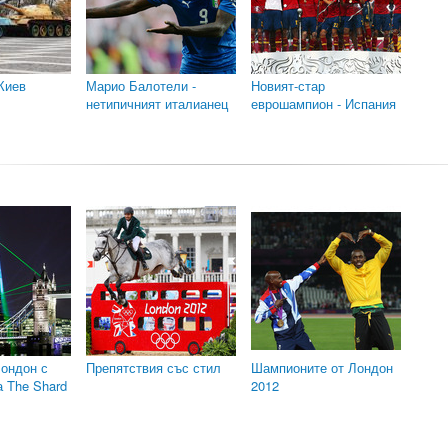
 Киев
Марио Балотели -
Новият-стар
нетипичният италианец
еврошампион - Испания
Лондон с
Препятствия със стил
Шампионите от Лондон
а The Shard
2012