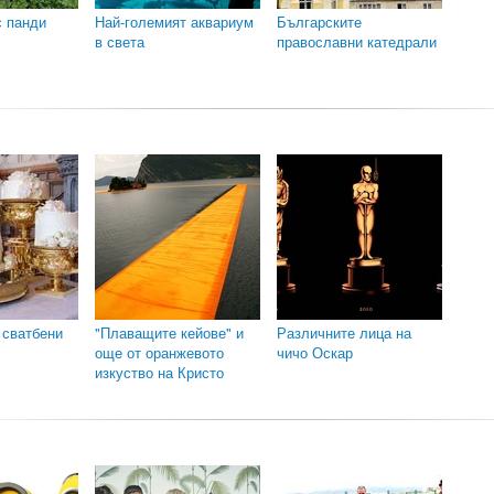
с панди
Най-големият аквариум
Българските
в света
православни катедрали
 сватбени
"Плаващите кейове" и
Различните лица на
още от оранжевото
чичо Оскар
изкуство на Кристо