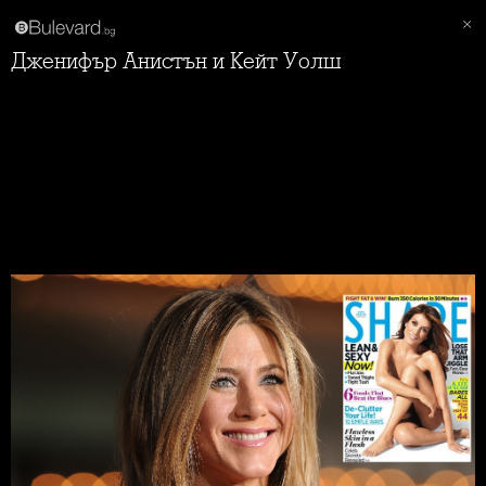
Дженифър Анистън и Кейт Уолш