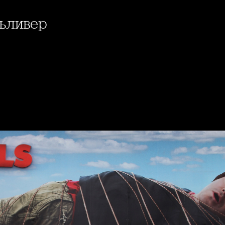
Гъливер