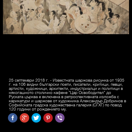
25 септември 2018 г. - Известната шаржова рисунка от 1935
г. на 106 видни български поети, писатели, критици, певци,
артисти, художници, архитекти, индустриалци и политици в
някогашното столично кафене "Цар Освободител" до
Руската църква е включена в ретроспективната изложба с
карикатури и шаржове от художника Александър Добринов в
Софийската градска художествена галерия (СГХГ) по повод
120 години от рождението му.