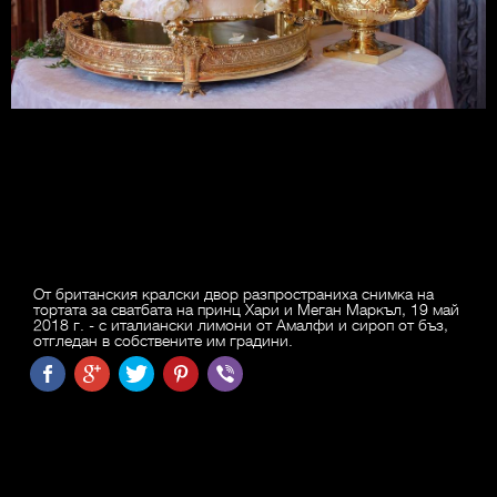
От британския кралски двор разпространиха снимка на
тортата за сватбата на принц Хари и Меган Маркъл, 19 май
2018 г. - с италиански лимони от Амалфи и сироп от бъз,
отгледан в собствените им градини.