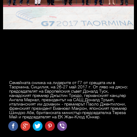
Семейната снимка на лидерите от Г7 от срещата им в
Таормина, Сицилия, на 26-27 май 2017 г. От ляво на дясно:
председателят на Европейския съвет Доналд Туск,
канадският премиер Джъстин Трюдо, германският канцлер
Ангела Меркел, президентът на САЩ Доналд Тръмп,
италианският им домакин - премиерът Паоло Джентилони,
френският президент Еманюел Макрон, японският премиер
Шиндзо Абе, британската министър-председателка Тереза
Мей и председателят на ЕК Жан-Клод Юнкер.