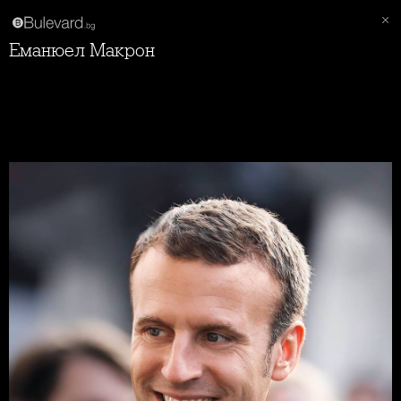
Еманюел Макрон