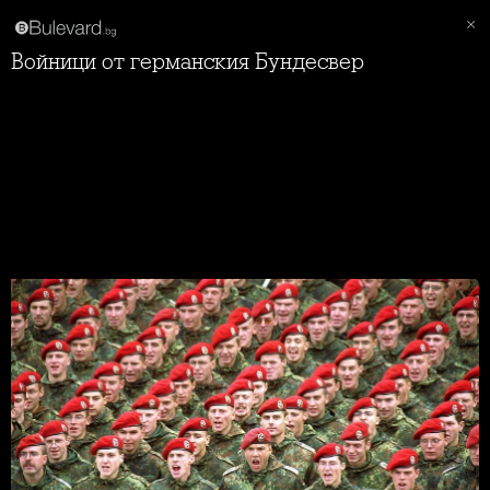
Войници от германския Бундесвер