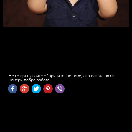
Не го кръщавайте с "оригинално" име, ако искате да си
намери добра работа