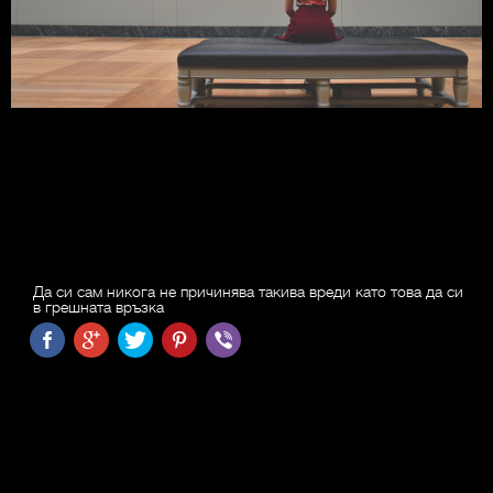
Да си сам никога не причинява такива вреди като това да си
в грешната връзка