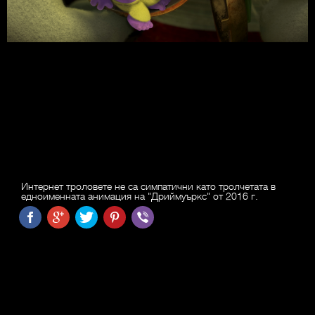
Интернет троловете не са симпатични като тролчетата в
едноименната анимация на "Дриймуъркс" от 2016 г.