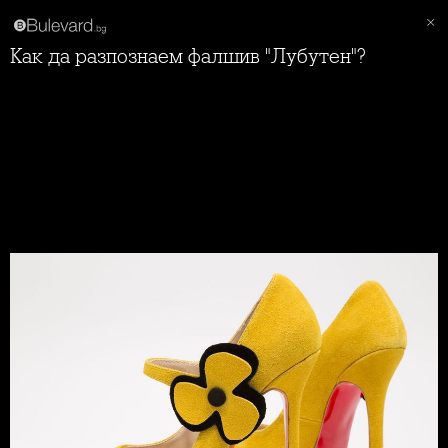
Как да разпознаем фалшив "Лубутен"?