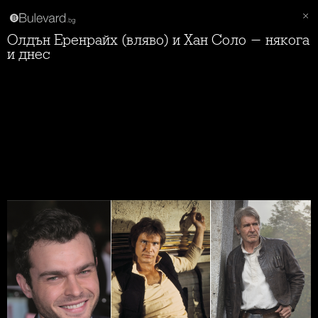
Олдън Еренрайх (вляво) и Хан Соло - някога
и днес