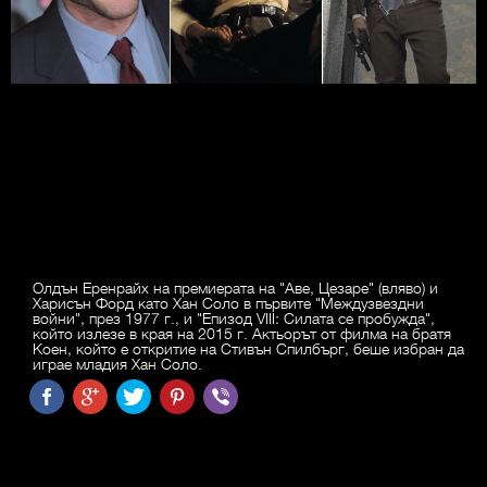
Олдън Еренрайх на премиерата на "Аве, Цезаре" (вляво) и
Харисън Форд като Хан Соло в първите "Междузвездни
войни", през 1977 г., и "Епизод VIII: Силата се пробужда",
който излезе в края на 2015 г. Актьорът от филма на братя
Коен, който е откритие на Стивън Спилбърг, беше избран да
играе младия Хан Соло.