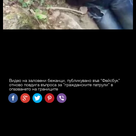
Видео на заловени бежанци, публикувано във "Фейсбук"
отново повдига въпроса за "гражданските патрули" в
опазването на границите