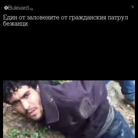
Един от заловените от гражданския патрул
бежанци