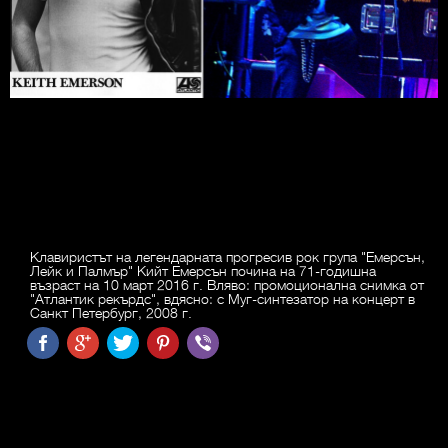
Клавиристът на легендарната прогресив рок група "Емерсън,
Лейк и Палмър" Кийт Емерсън почина на 71-годишна
възраст на 10 март 2016 г. Вляво: промоционална снимка от
"Атлантик рекърдс", вдясно: с Муг-синтезатор на концерт в
Санкт Петербург, 2008 г.