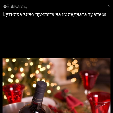
Бутилка вино приляга на коледната трапеза