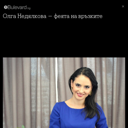
Олга Недялкова - феята на връзките