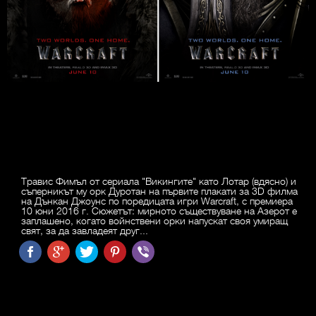
Травис Фимъл от сериала "Викингите" като Лотар (вдясно) и
съперникът му орк Дуротан на първите плакати за 3D филма
на Дънкан Джоунс по поредицата игри Warcraft, с премиера
10 юни 2016 г. Сюжетът: мирното съществуване на Азерот е
заплашено, когато войнствени орки напускат своя умиращ
свят, за да завладеят друг...