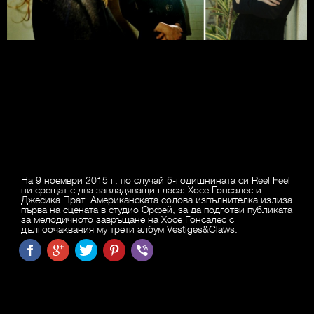
На 9 ноември 2015 г. по случай 5-годишнината си Reel Feel
ни срещат с два завладяващи гласа: Хосе Гонсалес и
Джесика Прат. Американската солова изпълнителка излиза
първа на сцената в студио Орфей, за да подготви публиката
за мелодичното завръщане на Хосе Гонсалес с
дългоочаквания му трети албум Vestiges&Claws.