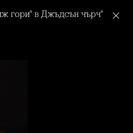
иж гори" в Джъдсън чърч"