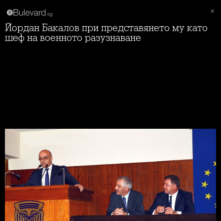
Йордан Бакалов при представянето му като
шеф на военното разузнаване