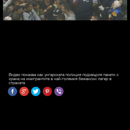
Видео показва как унгарската полиция подхвърля пакети с
храна на имигрантите в най-големия бежански лагер в
страната