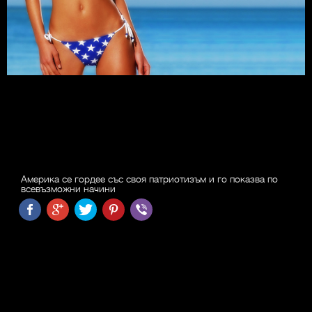
Америка се гордее със своя патриотизъм и го показва по
всевъзможни начини