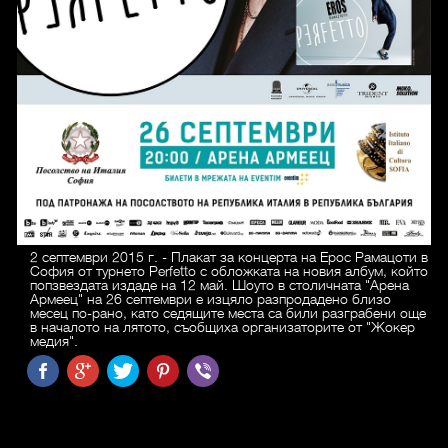
2 септември 2015 г. - Плакат за концерта на Ерос Рамацоти в
София от турнето Perfetto с обложката на новия албум, който
попзвездата издаде на 12 май. Шоуто в столичната "Арена
Армеец" на 26 септември е изцяло разпродадено близо
месец по-рано, като седящите места са били разграбени още
в началото на лятото, съобщиха организаторите от "Жокер
медия".