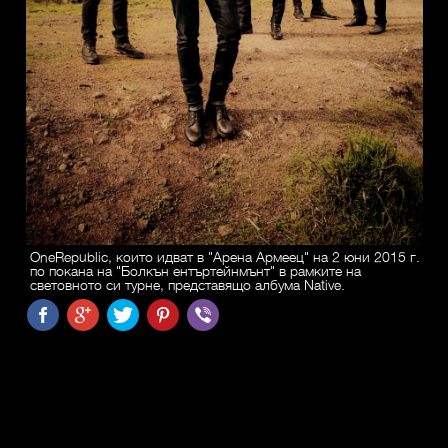
OneRepublic, които идват в "Арена Армеец" на 2 юни 2015 г.
по покана на "Болкън ентъртейнмънт" в рамките на
световното си турне, представящо албума Native.