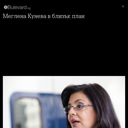
Меглена Кунева в близък план