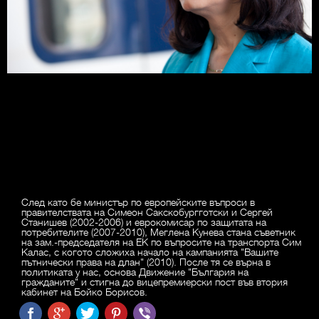
След като бе министър по европейските въпроси в
правителствата на Симеон Сакскобургготски и Сергей
Станишев (2002-2006) и еврокомисар по защитата на
потребителите (2007-2010), Меглена Кунева стана съветник
на зам.-председателя на ЕК по въпросите на транспорта Сим
Калас, с когото сложиха начало на кампанията "Вашите
пътнически права на длан" (2010). После тя се върна в
политиката у нас, основа Движение "България на
гражданите" и стигна до вицепремиерски пост във втория
кабинет на Бойко Борисов.