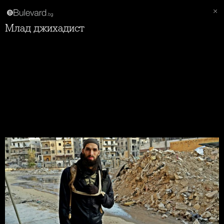
Млад джихадист