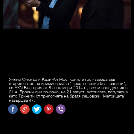
Уилям Фикнър и Кари-Ан Мос, която е гост-звезда във
втория сезон на кримисериала "Престъпления без граници",
по AXN България от 8 септември 2014 г., всеки понеделник в
21 ч. Броени дни по-рано, на 21 август, актрисата, популярна
като Тринити от трилогията на братя Уашовски "Матрицата",
навършва 47.