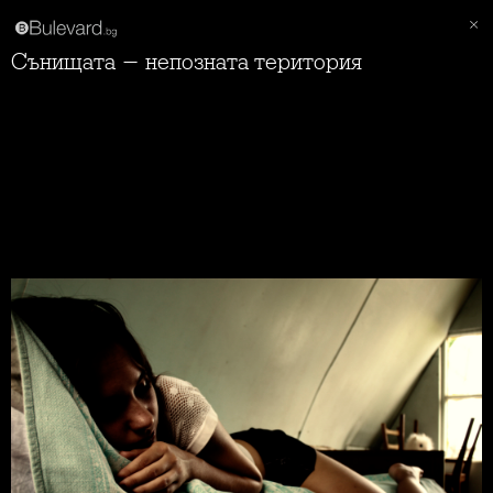
Сънищата - непозната територия