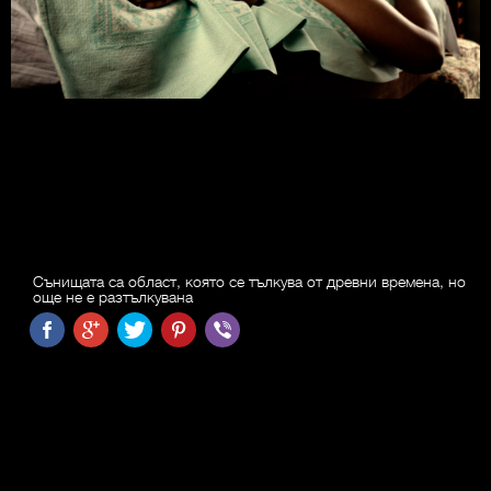
Сънищата са област, която се тълкува от древни времена, но
още не е разтълкувана