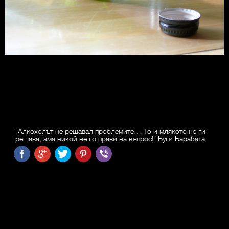
“Алкохолът не решавал проблемите… То и млякото не ги
решава, ама никой не го прави на въпрос!” Буги Барабата