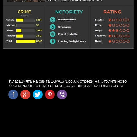
Класацията на сайта BuyAGift.co.uk отреди на Столипиново
честта да бъде най-лошата дестинация за почивка в света