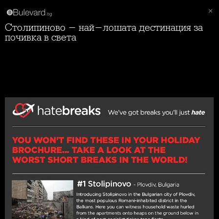
Столипиново - най-лошата дестинация за
почивка в света