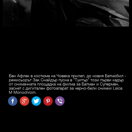
Бен Афлек в костюма на Човека прилеп, до новия Батмобил -
режисьорът Зак Снайдър пусна в "Туитър" този първи кадър
от снимачната площадка на филма за Батман и Супермен,
заснет с дигитален фотоапарат за черно-бели снимки Leica
M Monochrom.