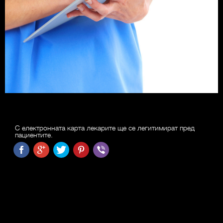
С електронната карта лекарите ще се легитимират пред
пациентите.