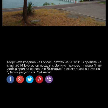
Морската градина на Бургас, лятото на 2013 г. В средата на
март 2014 Бургас си подели с Велико Търново титлата "Най-
добър град за живеене в България" в ежегодната анкета на
"Дарик радио" и в. "24 часа".