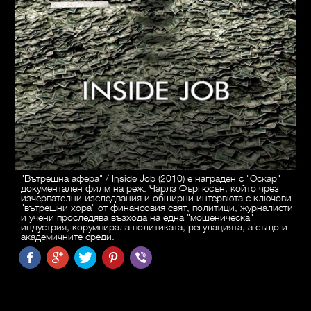
"Вътрешна афера" / Inside Job (2010) е награден с "Оскар"
документален филм на реж. Чарлз Фъргюсън, който чрез
изчерпателни изследвания и обширни интервюта с ключови
"вътрешни хора" от финансовия свят, политици, журналисти
и учени проследява възхода на една "мошеническа"
индустрия, корумпирала политиката, регулацията, а също и
академичните среди.