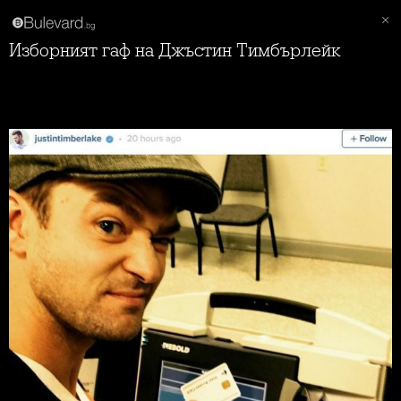
Изборният гаф на Джъстин Тимбърлейк