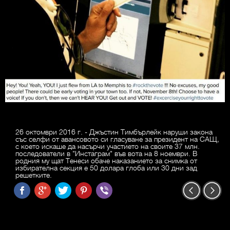
26 октомври 2016 г. - Джъстин Тимбърлейк наруши закона
със селфи от авансовото си гласуване за президент на САЩ,
с което искаше да насърчи участието на своите 37 млн.
последователи в "Инстаграм" във вота на 8 ноември. В
родния му щат Тенеси обаче наказанието за снимка от
избирателна секция е 50 долара глоба или 30 дни зад
решетките.