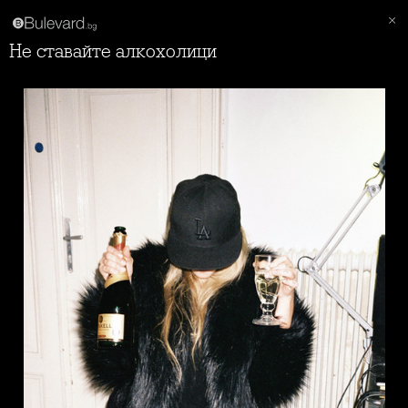
Не ставайте алкохолици