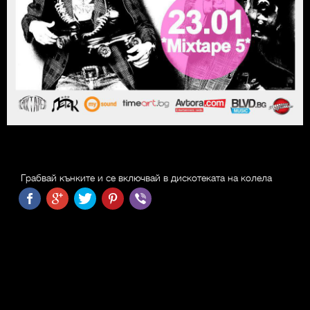
Грабвай кънките и се включвай в дискотеката на колела