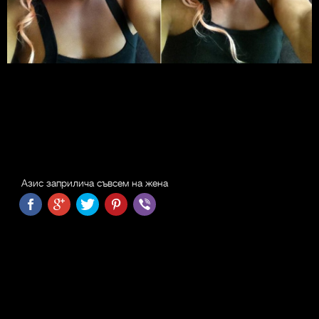
Aзис заприлича съвсем на жена