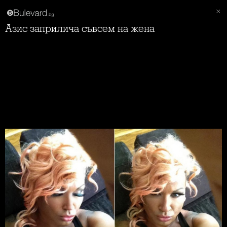
Aзис заприлича съвсем на жена