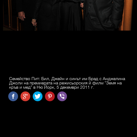
Семейство Пит: Бил, Джейн и синът им Брад с Анджелина
Джоли на премиерата на режисьорския й филм "Земя на
кръв и мед" в Ню Йорк, 5 декември 2011 г.