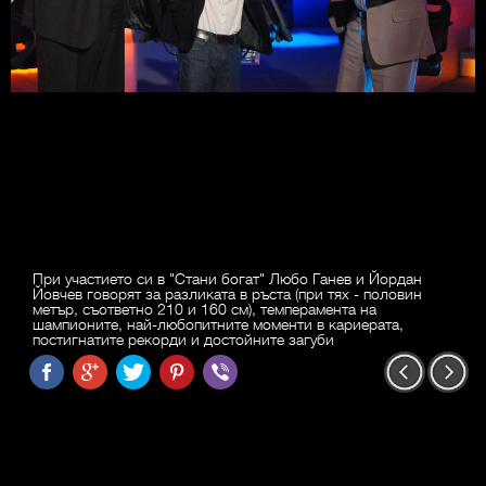
При участието си в "Стани богат" Любо Ганев и Йордан
Йовчев говорят за разликата в ръста (при тях - половин
метър, съответно 210 и 160 см), темперамента на
шампионите, най-любопитните моменти в кариерата,
постигнатите рекорди и достойните загуби